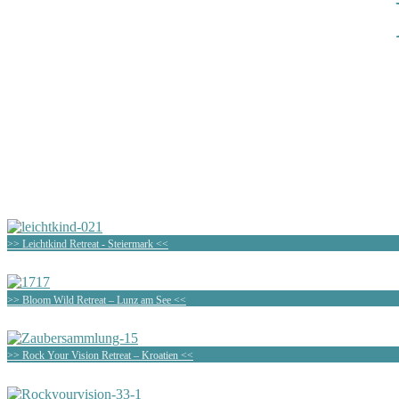
>> Leichtkind Retreat - Steiermark <<
>> Bloom Wild Retreat – Lunz am See <<
>> Rock Your Vision Retreat – Kroatien <<