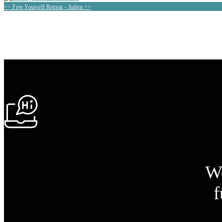
>> Free Yourself Retreat – Italien <<
We
f